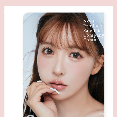
YUA MIKAMI
News
OFFICIAL WEBSITE
Produce
Fanclub
Company
Contact